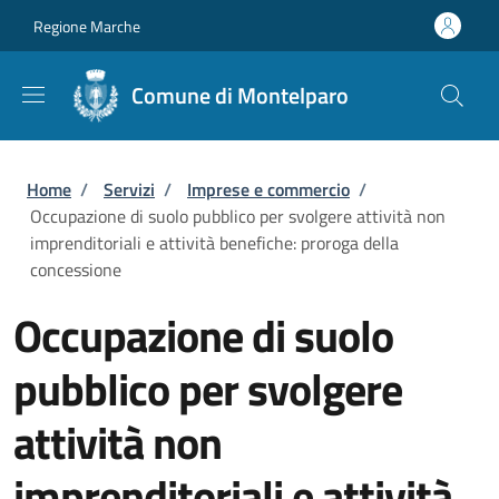
Salta al contenuto principale
Skip to footer content
Regione Marche
Comune di Montelparo
Briciole di pane
Home
/
Servizi
/
Imprese e commercio
/
Occupazione di suolo pubblico per svolgere attività non
imprenditoriali e attività benefiche: proroga della
concessione
Occupazione di suolo
pubblico per svolgere
attività non
imprenditoriali e attività