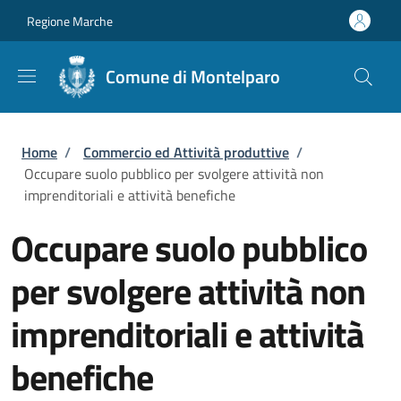
Salta al contenuto principale
Skip to footer content
Regione Marche
Comune di Montelparo
Briciole di pane
Home
/
Commercio ed Attività produttive
/
Occupare suolo pubblico per svolgere attività non
imprenditoriali e attività benefiche
Occupare suolo pubblico
per svolgere attività non
imprenditoriali e attività
benefiche