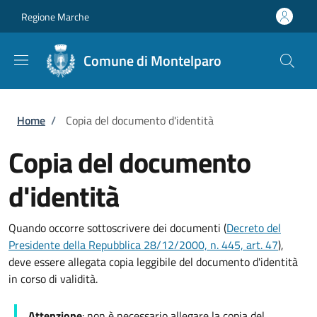
Salta al contenuto principale
Skip to footer content
Regione Marche
Comune di Montelparo
Briciole di pane
Home
/
Copia del documento d'identità
Copia del documento
d'identità
Quando occorre sottoscrivere dei documenti (
Decreto del
Presidente della Repubblica 28/12/2000, n. 445, art. 47
),
deve essere allegata copia leggibile del documento d'identità
in corso di validità.
Attenzione
: non è necessario allegare la copia del