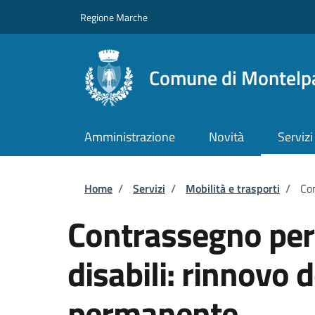
Salta al contenuto principale
Skip to footer content
Regione Marche
Comune di Montelp
Amministrazione
Novità
Servizi
Briciole di pane
Home
/
Servizi
/
Mobilità e trasporti
/
Con
Contrassegno per v
disabili: rinnovo
permanente