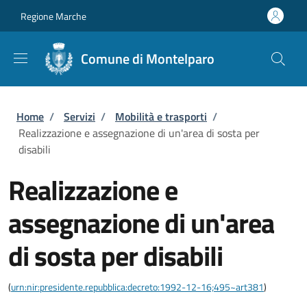
Salta al contenuto principale
Skip to footer content
Regione Marche
Comune di Montelparo
Briciole di pane
Home
/
Servizi
/
Mobilità e trasporti
/
Realizzazione e assegnazione di un'area di sosta per
disabili
Realizzazione e
assegnazione di un'area
di sosta per disabili
(
urn:nir:presidente.repubblica:decreto:1992-12-16;495~art381
)