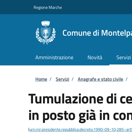
Salta al contenuto principale
Skip to footer content
Regione Marche
Comune di Montelp
Amministrazione
Novità
Servizi
Briciole di pane
Home
/
Servizi
/
Anagrafe e stato civile
/
Tumulazione di cen
in posto già in c
(
urn:nir:presidente.repubblica:decreto:1990-09-10;285~ar