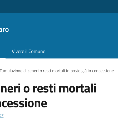
aro
Vivere il Comune
Tumulazione di ceneri o resti mortali in posto già in concessione
eri o resti mortali
oncessione
t93
)