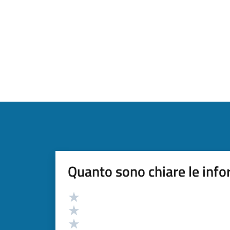
Quanto sono chiare le info
Valutazione
Valuta 5 stelle su 5
Valuta 4 stelle su 5
Valuta 3 stelle su 5