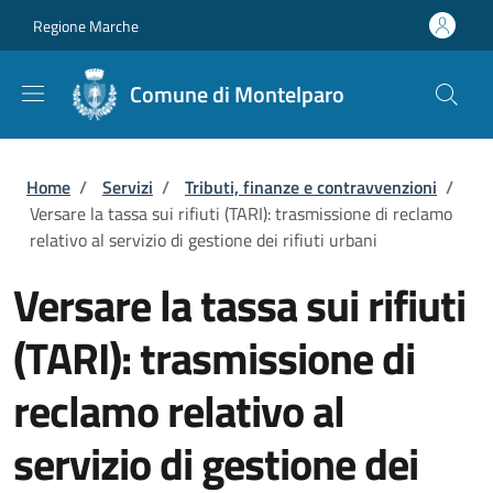
Salta al contenuto principale
Skip to footer content
Regione Marche
Comune di Montelparo
Briciole di pane
Home
/
Servizi
/
Tributi, finanze e contravvenzioni
/
Versare la tassa sui rifiuti (TARI): trasmissione di reclamo
relativo al servizio di gestione dei rifiuti urbani
Versare la tassa sui rifiuti
(TARI): trasmissione di
reclamo relativo al
servizio di gestione dei