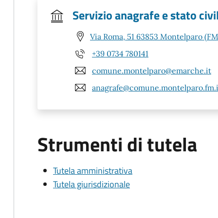
Servizio anagrafe e stato civi
Via Roma, 51 63853 Montelparo (FM
+39 0734 780141
comune.montelparo@emarche.it
anagrafe@comune.montelparo.fm.i
Strumenti di tutela
Tutela amministrativa
Tutela giurisdizionale