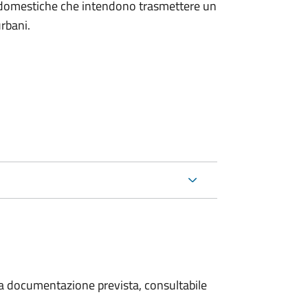
on domestiche che intendono trasmettere un
urbani.
 la documentazione prevista, consultabile