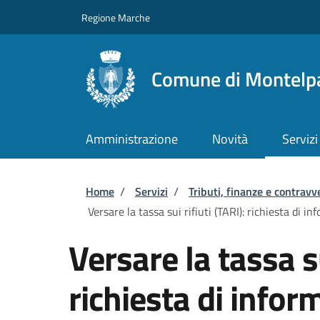
Salta al contenuto principale
Skip to footer content
Regione Marche
Comune di Montelp
Amministrazione
Novità
Servizi
Briciole di pane
Home
/
Servizi
/
Tributi, finanze e contravv
Versare la tassa sui rifiuti (TARI): richiesta di in
Versare la tassa su
richiesta di inform