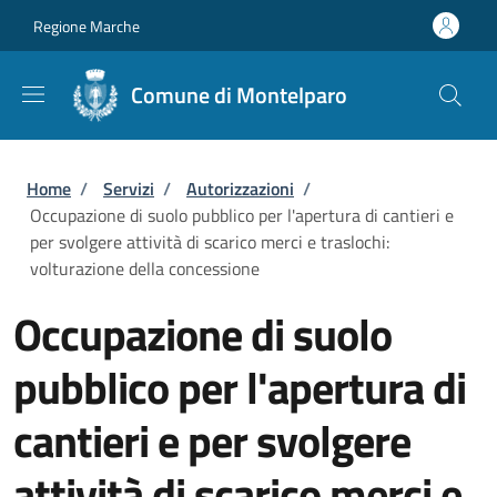
Salta al contenuto principale
Skip to footer content
Regione Marche
Comune di Montelparo
Briciole di pane
Home
/
Servizi
/
Autorizzazioni
/
Occupazione di suolo pubblico per l'apertura di cantieri e
per svolgere attività di scarico merci e traslochi:
volturazione della concessione
Occupazione di suolo
pubblico per l'apertura di
cantieri e per svolgere
attività di scarico merci e