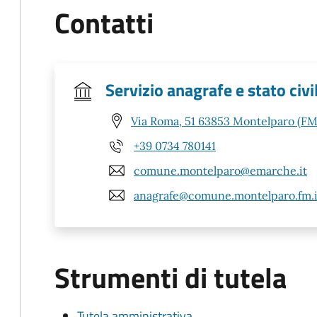
Contatti
Servizio anagrafe e stato civi
Via Roma, 51 63853 Montelparo (FM
+39 0734 780141
comune.montelparo@emarche.it
anagrafe@comune.montelparo.fm.i
Strumenti di tutela
Tutela amministrativa