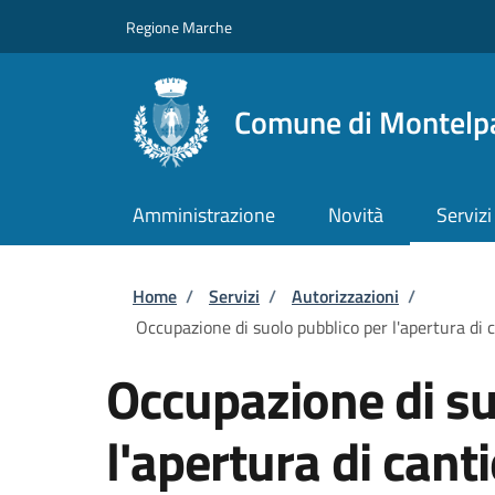
Salta al contenuto principale
Skip to footer content
Regione Marche
Comune di Montelp
Amministrazione
Novità
Servizi
Briciole di pane
Home
/
Servizi
/
Autorizzazioni
/
Occupazione di suolo pubblico per l'apertura di c
Occupazione di su
l'apertura di cant