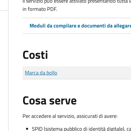
Il servizio può essere attivato presentando tutta
in formato PDF.
Moduli da compilare e documenti da allegar
Costi
Tipo di pagamento
Importo
Marca da bollo
Cosa serve
Per accedere al servizio, assicurati di avere:
SPID (sistema pubblico di identità digitale), ca