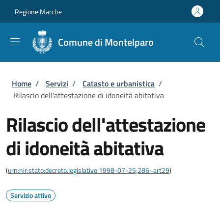
Salta al contenuto principale
Skip to footer content
Regione Marche
Comune di Montelparo
Briciole di pane
Home
/
Servizi
/
Catasto e urbanistica
/
Rilascio dell'attestazione di idoneità abitativa
Rilascio dell'attestazione
di idoneità abitativa
(
urn:nir:stato:decreto.legislativo:1998-07-25;286~art29
)
Servizio attivo