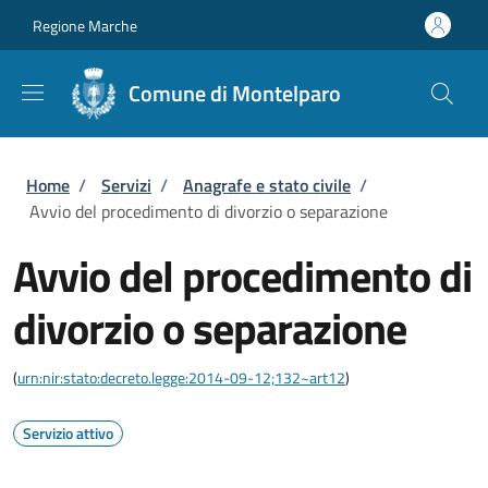
Salta al contenuto principale
Skip to footer content
Regione Marche
Comune di Montelparo
Briciole di pane
Home
/
Servizi
/
Anagrafe e stato civile
/
Avvio del procedimento di divorzio o separazione
Avvio del procedimento di
divorzio o separazione
(
urn:nir:stato:decreto.legge:2014-09-12;132~art12
)
Servizio attivo