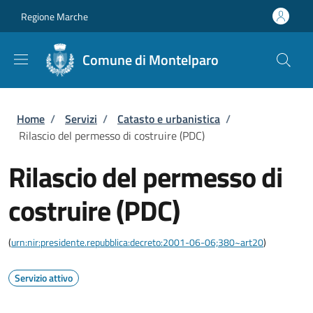
Salta al contenuto principale
Skip to footer content
Regione Marche
Comune di Montelparo
Briciole di pane
Home
/
Servizi
/
Catasto e urbanistica
/
Rilascio del permesso di costruire (PDC)
Rilascio del permesso di
costruire (PDC)
(
urn:nir:presidente.repubblica:decreto:2001-06-06;380~art20
)
Servizio attivo