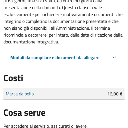
di 60 giorni, una sola volta, ed entro 30 giorni dalla
presentazione della domanda. Questa clausola vale
esclusivamente per richiedere motivatamente documenti che
integrino o completino la documentazione presentata e che
non siano già disponibili all'Amministrazione. Il termine
ricomincia a decorrere, per intero, dalla data di ricezione della
documentazione integrativa.
Moduli da compilare e documenti da allegare
Costi
Tipo di pagamento
Importo
Marca da bollo
16,00 €
Cosa serve
Per accedere al servizio, assicurati di avere: