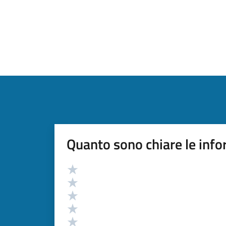
Quanto sono chiare le info
Valutazione
Valuta 5 stelle su 5
Valuta 4 stelle su 5
Valuta 3 stelle su 5
Valuta 2 stelle su 5
Valuta 1 stelle su 5