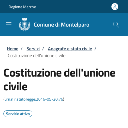
Salta al contenuto principale
Skip to footer content
Regione Marche
Comune di Montelparo
Briciole di pane
Home
/
Servizi
/
Anagrafe e stato civile
/
Costituzione dell'unione civile
Costituzione dell'unione
civile
(
urn:nir:stato:legge:2016-05-20;76
)
Servizio attivo