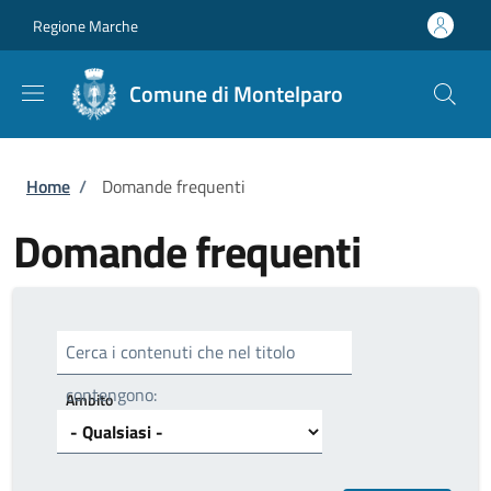
Salta al contenuto principale
Skip to footer content
Regione Marche
Comune di Montelparo
Briciole di pane
Home
/
Domande frequenti
Domande frequenti
Cerca i contenuti che nel titolo
contengono:
Ambito