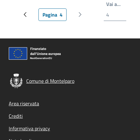
Scrivi il
Vai a…
Pagina
4
Pagina precedente
Pagina attuale
Prossima pagina
Comune di Montelparo
Footer menu
Area riservata
Crediti
Informativa privacy