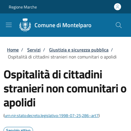
Salta al contenuto principale
Skip to footer content
Regione Marche
Comune di Montelparo
Briciole di pane
Home
/
Servizi
/
Giustizia e sicurezza pubblica
/
Ospitalità di cittadini stranieri non comunitari o apolidi
Ospitalità di cittadini
stranieri non comunitari o
apolidi
(
urn:nir:stato:decreto.legislativo:1998-07-25;286~art7
)
Servizio attivo