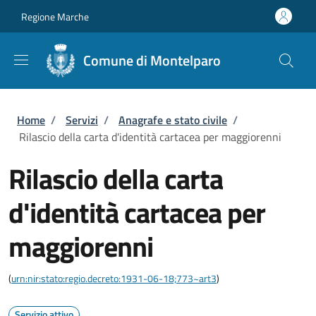
Salta al contenuto principale
Skip to footer content
Regione Marche
Comune di Montelparo
Briciole di pane
Home
/
Servizi
/
Anagrafe e stato civile
/
Rilascio della carta d'identità cartacea per maggiorenni
Rilascio della carta
d'identità cartacea per
maggiorenni
(
urn:nir:stato:regio.decreto:1931-06-18;773~art3
)
Servizio attivo