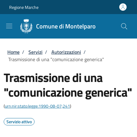
Salta al contenuto principale
Skip to footer content
Regione Marche
Comune di Montelparo
Briciole di pane
Home
/
Servizi
/
Autorizzazioni
/
Trasmissione di una "comunicazione generica"
Trasmissione di una
"comunicazione generica"
(
urn:nir:stato:legge:1990-08-07;241
)
Servizio attivo