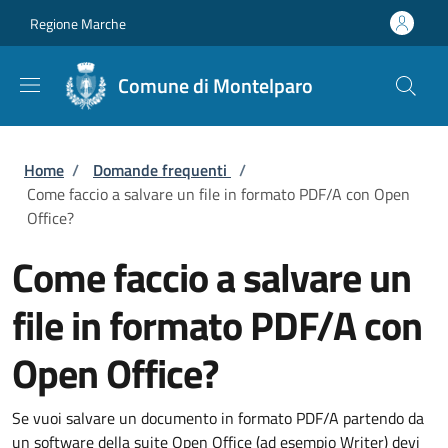
Salta al contenuto principale
Skip to footer content
Regione Marche
Comune di Montelparo
Briciole di pane
Home
/
Domande frequenti
/
Come faccio a salvare un file in formato PDF/A con Open
Office?
Come faccio a salvare un
file in formato PDF/A con
Open Office?
Se vuoi salvare un documento in formato PDF/A partendo da
un software della suite Open Office (ad esempio Writer) devi