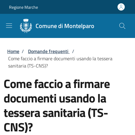
Salta al contenuto principale
Skip to footer content
Regione Marche
Comune di Montelparo
Briciole di pane
Home
/
Domande frequenti
/
Come faccio a firmare documenti usando la tessera
sanitaria (TS-CNS)?
Come faccio a firmare
documenti usando la
tessera sanitaria (TS-
CNS)?