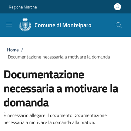
Salta al contenuto principale
Skip to footer content
Regione Marche
Comune di Montelparo
Briciole di pane
Home
/
Documentazione necessaria a motivare la domanda
Documentazione
necessaria a motivare la
domanda
È necessario allegare il documento Documentazione
necessaria a motivare la domanda alla pratica.