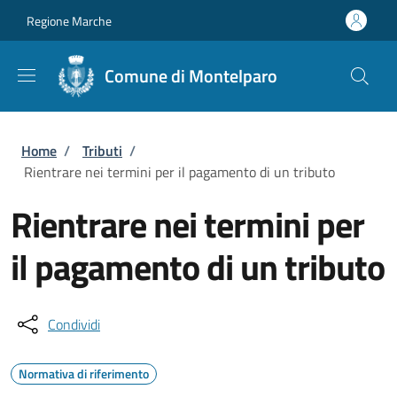
Salta al contenuto principale
Skip to footer content
Regione Marche
Comune di Montelparo
Briciole di pane
Home
/
Tributi
/
Rientrare nei termini per il pagamento di un tributo
Rientrare nei termini per
il pagamento di un tributo
Condividi
Normativa di riferimento