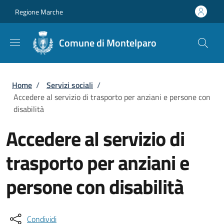
Salta al contenuto principale
Skip to footer content
Regione Marche
Comune di Montelparo
Briciole di pane
Home
/
Servizi sociali
/
Accedere al servizio di trasporto per anziani e persone con
disabilità
Accedere al servizio di
trasporto per anziani e
persone con disabilità
Condividi