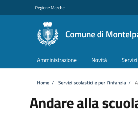
Salta al contenuto principale
Skip to footer content
Regione Marche
Comune di Montelp
Amministrazione
Novità
Servizi
Briciole di pane
Home
/
Servizi scolastici e per l'infanzia
/
A
Andare alla scuola