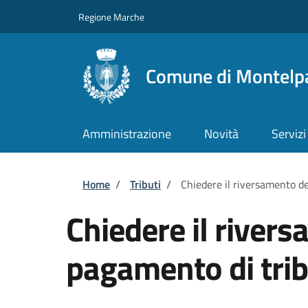
Salta al contenuto principale
Skip to footer content
Regione Marche
Comune di Montelp
Amministrazione
Novità
Servizi
Briciole di pane
Home
/
Tributi
/
Chiedere il riversamento de
Chiedere il river
pagamento di trib