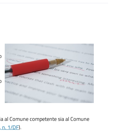
o
o
 sia al Comune competente sia al Comune
, n. 1/DF
).