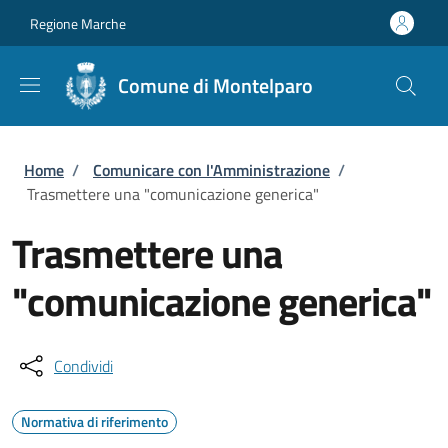
Salta al contenuto principale
Skip to footer content
Regione Marche
Comune di Montelparo
Briciole di pane
Home
/
Comunicare con l'Amministrazione
/
Trasmettere una "comunicazione generica"
Trasmettere una
"comunicazione generica"
Condividi
Normativa di riferimento