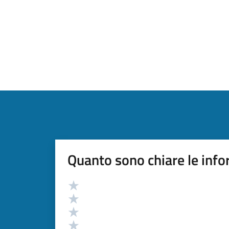
Quanto sono chiare le info
Valutazione
Valuta 5 stelle su 5
Valuta 4 stelle su 5
Valuta 3 stelle su 5
Valuta 2 stelle su 5