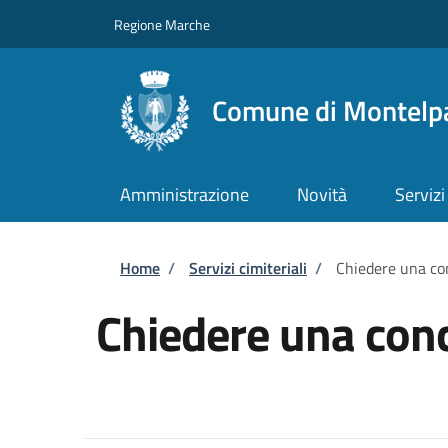
Salta al contenuto principale
Skip to footer content
Regione Marche
Comune di Montelp
Amministrazione
Novità
Servizi
Briciole di pane
Home
/
Servizi cimiteriali
/
Chiedere una con
Chiedere una conc