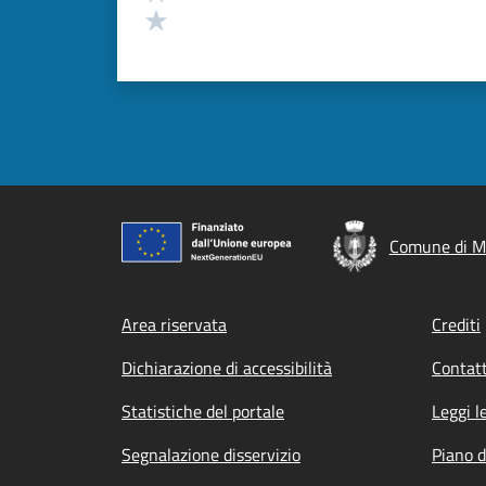
Valuta 1 stelle su 5
Comune di M
Footer menu
Area riservata
Crediti
Dichiarazione di accessibilità
Contatt
Statistiche del portale
Leggi l
Segnalazione disservizio
Piano d