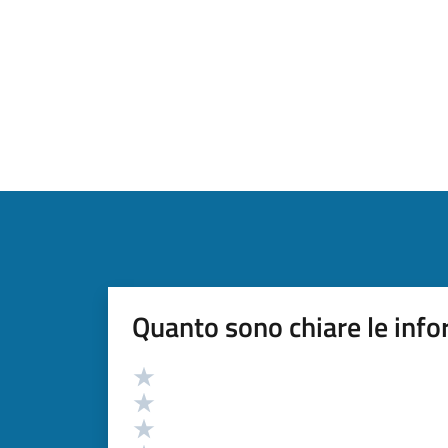
Quanto sono chiare le info
Valutazione
Valuta 5 stelle su 5
Valuta 4 stelle su 5
Valuta 3 stelle su 5