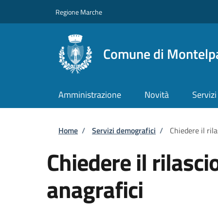
Salta al contenuto principale
Skip to footer content
Regione Marche
Comune di Montelp
Amministrazione
Novità
Servizi
Briciole di pane
Home
/
Servizi demografici
/
Chiedere il rila
Chiedere il rilascio
anagrafici