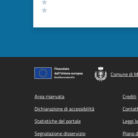
Valuta 2 stelle su 5
Valuta 1 stelle su 5
Comune di M
Footer menu
Area riservata
Crediti
Dichiarazione di accessibilità
Contatt
Statistiche del portale
Leggi l
Segnalazione disservizio
Piano d