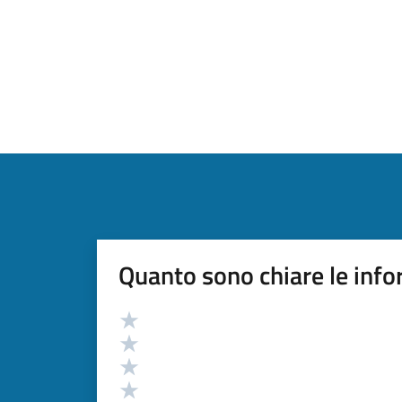
Quanto sono chiare le info
Valutazione
Valuta 5 stelle su 5
Valuta 4 stelle su 5
Valuta 3 stelle su 5
Valuta 2 stelle su 5