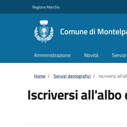
Salta al contenuto principale
Skip to footer content
Regione Marche
Comune di Montelp
Amministrazione
Novità
Servizi
Briciole di pane
Home
/
Servizi demografici
/
Iscriversi all'a
Iscriversi all'albo