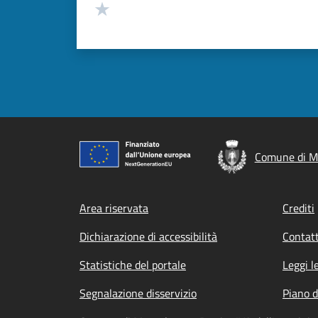
Valuta 1 stelle su 5
Comune di M
Footer menu
Area riservata
Crediti
Dichiarazione di accessibilità
Contatt
Statistiche del portale
Leggi l
Segnalazione disservizio
Piano d